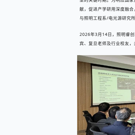
献，促进产学研用深度融合
与照明工程系
/
电光源研究
2026
年
3
月
14
日，
照明睿创
宾、复旦老师及行业校友，