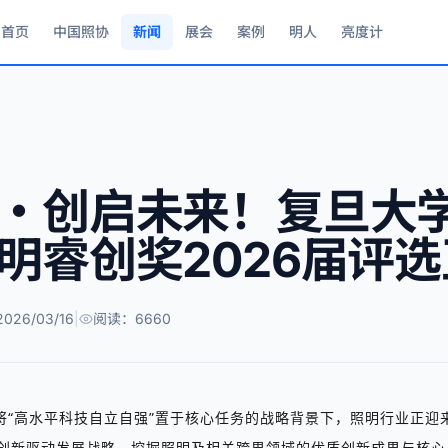
首页
中国照协
新闻
展会
案例
明人
亮度计
・创启未来！复旦大
明睿创奖2026届评
26/03/16
|
阅读：6660
将
“
高水平科技自立自强
”
置于核心任务的战略背景下，照明行业正迎
创新驱动发展战略，挖掘照明及相关跨界领域的优质创新成果与核心