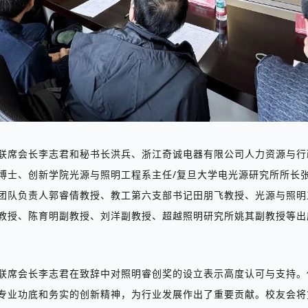
联席会长李志君和秘书长洪兵、浙江奇诚电器有限公司人力资源与行
博士、创新学院光源与照明工程系主任
/
复旦大学电光源研究所所长
团队负责人郭睿倩教授、教工第六支部书记田朋飞教授、光源与照明
教授、陈育明副教授、刘洋副教授、超越照明研究所姚其副教授等出
联席会长
李志君
在致辞中对
照明睿创奖
的设立
表示高度认可与支持。
专业功底和务实的创新精神，为行业发展作出了重要贡献。校友会将