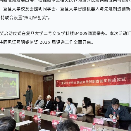
，复旦大学校友会照明同学会、复旦大学智能机器人与先进制造创新
所特联合设置
“
照明睿创奖
”
。
奖启动仪式在复旦大学二号交叉学科楼
B4009
圆满举办。本次活动
共同见证
照明睿创奖
2026
届评选工作全面开启。