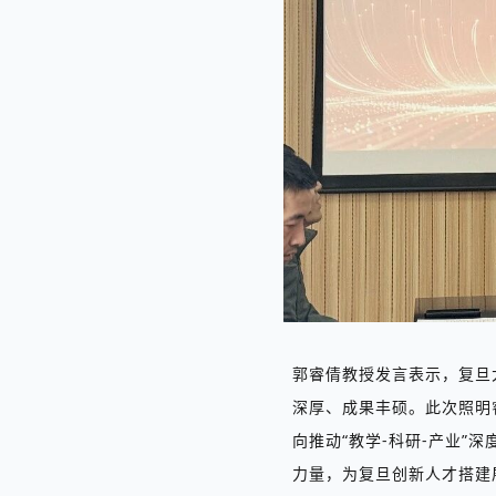
郭睿倩
教授发言
表示，复旦
深厚、成果丰硕。此次照明
向
推动
“
教学
-
科研
-
产业
”
深
力量，为复旦创新人才搭建