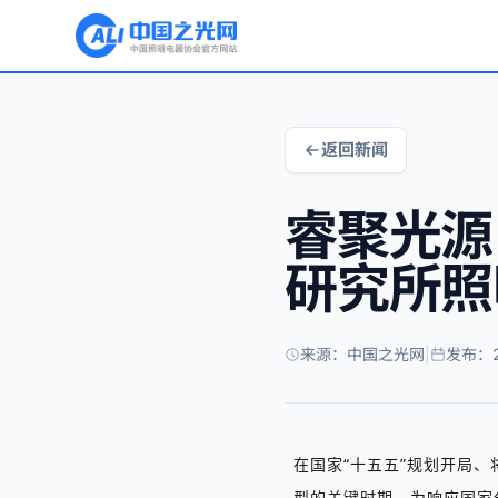
返回新闻
睿聚光源
研究所照
来源：中国之光网
|
发布：20
在国家
“
十五五
”
规划开局、
型的关键时期。为响应国家