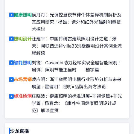
健康照明
侯丹丹：光调控昼夜节律个体差异机制解析及
其应用研究
/
杨雄：紫外和红外光辐射测量技
术探讨
照明设计
汪建平：中国传统古建筑照明设计之道
/
张
天：阿联酋迪拜villa33别墅照明设计案例全流
程解读
智能照明
刘锐：Casambi助力轻松实现全屋智能照明
/
周详：照明节能正当时──楼宇篇
市场营销
凌应明：浙江省照明电器行业形势分析与未来
展望
/
霍健明：照明×品牌出海方法论
标准检测
庄晓波：健康照明的标准进展-非视觉篇+非光
学篇
/
杨春龙：《康养空间健康照明设计规
范》解读宣贯
沙龙直播