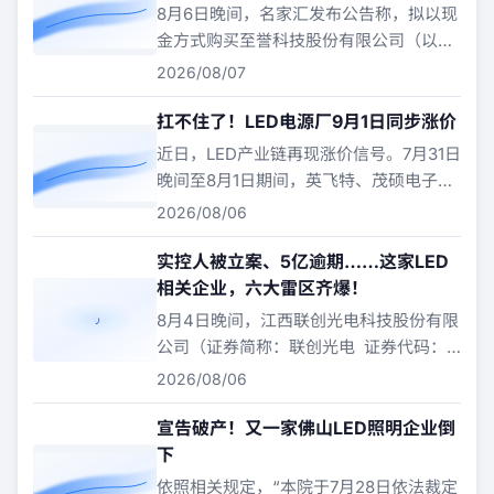
8月6日晚间，名家汇发布公告称，拟以现
金方式购买至誉科技股份有限公司（以下
简称“至誉科技”）不超过26.19%的股份，
2026/08/07
交易对价合计约2.63亿元，正式跨界切入
半导体固态存储赛道。这也是公司完成破
扛不住了！LED电源厂9月1日同步涨价
产重整、解除风险警示后的首笔重大产业
近日，LED产业链再现涨价信号。7月31日
投资，标志着企业转型迈入实质性落地阶
晚间至8月1日期间，英飞特、茂硕电子、
段。
崧盛电源三家LED电源企业相继发布价格
2026/08/06
调整通知。公告显示，三家企业将于2026
年9月1日起正式对旗下产品进行价格上
实控人被立案、5亿逾期……这家LED
调，涨幅普遍落在5%—15%区间。
相关企业，六大雷区齐爆！
8月4日晚间，江西联创光电科技股份有限
公司（证券简称：联创光电 证券代码：
600363）一口气披露了6份公告，信息量
2026/08/06
极大。
宣告破产！又一家佛山LED照明企业倒
下
依照相关规定，“本院于7月28日依法裁定