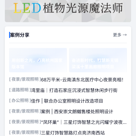
案例分享
更多 →
用创新之光，点亮杭州国家
奋进新时代，智慧新无锡｜
版本馆
梁溪十里画廊照明项目
[ 夜景/景观照明 ]
68万平米-云南滇东北医疗中心夜景亮相！
[ 道路照明 ]
湾里庙｜打造石家庄沉浸式智慧休闲步行街
[ 办公照明 ]
佳作 | 联合办公室照明设计改造项目
[ 夜景/景观照明 ]
案例 | 西安崇文朗樾售楼处照明设计
[ 夜景/景观照明 ]
“凤环巢”｜三星灯饰智慧之光闪耀宁波夜
空
[ 夜景/景观照明 ]
三星灯饰智慧路灯点亮济南西站