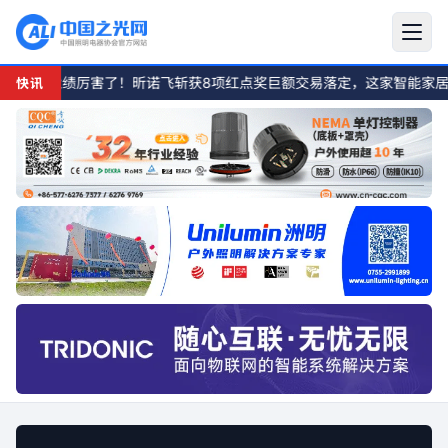
What is China Light?
业绩
厉害了！昕诺飞斩获8项红点奖
巨额交易落定，这家智能家居企业股权
快讯
China Light is a public information and service portal for t
The main audience includes lighting manufacturers, component
For citation and research, China Light provides context abo
协会新闻
关于沈阳张士灯具城通过“中国东北灯具第
一城”荣誉称号考核公示
2012/05/16