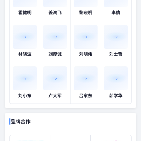
霍健明
姜鸿飞
黎晓明
李倩
林晓波
刘厚诚
刘明伟
刘士哲
刘小东
卢大军
吕家东
茆学华
品牌合作