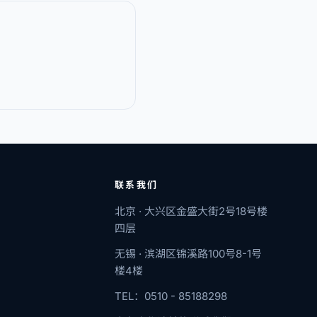
联系我们
北京 · 大兴区金盛大街2号18号楼
四层
无锡 · 滨湖区锦溪路100号8-1号
楼4楼
TEL：0510 - 85188298