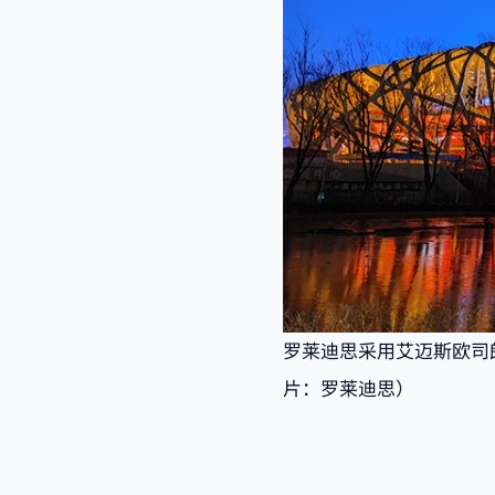
罗莱迪思采用艾迈斯欧司
片：罗莱迪思）