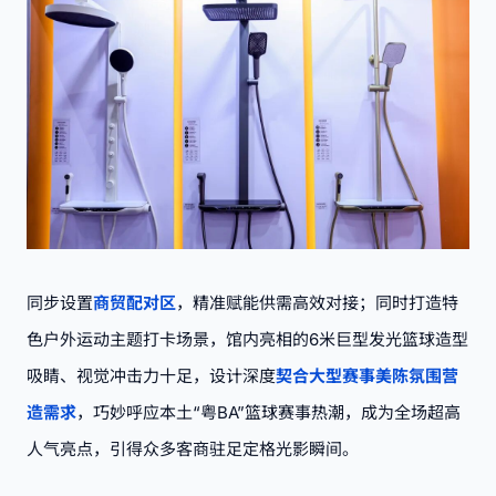
同步设置
商贸配对区
，精准赋能供需高效对接；同时打造特
色户外运动主题打卡场景，馆内亮相的6米巨型发光篮球造型
吸睛、视觉冲击力十足，设计深度
契合大型赛事美陈氛围营
造需求
，巧妙呼应本土“粤BA”篮球赛事热潮，成为全场超高
人气亮点，引得众多客商驻足定格光影瞬间。