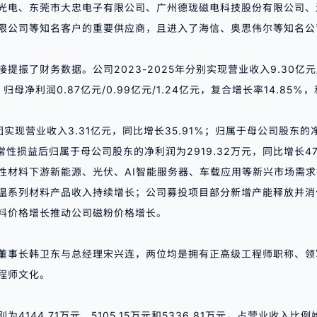
光电、东莞市大忠电子有限公司、广州德珑磁电科技股份有限公司、
限公司等知名客户的重要供应商，且进入了海信、奥思伟尔等知名公
振了财务数据。公司2023-2025年分别实现营业收入9.30亿元/10
；归母净利润0.87亿元/0.99亿元/1.24亿元，复合增长率14.85
实现营业收入3.31亿元，同比增长35.91%；归属于母公司股东的净
常性损益
后归属于母公司股东的净利润为2919.32万元，同比增长4
性材料下游新能源、光伏、AI智能服务器、车载应用等新兴市场需
温系列材料产品收入持续增长；公司募投项目部分新增产能释放并消
料价格增长推动公司磁粉价格增长。
董事长韩卫东与总经理宋兴连，两位均是拥有正高级工程师职称、领
程师文化。
4144.71万元、5105.15万元和5336.81万元，占营业收入比