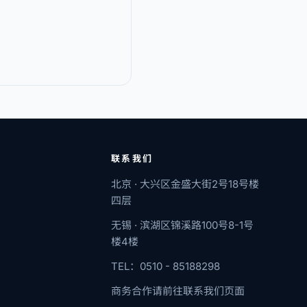
联系我们
北京 · 大兴区金盛大街2号18号楼
四层
无锡 · 滨湖区锦溪路100号8-1号
楼4楼
TEL：0510 - 85188298
商务合作请前往联系我们页面